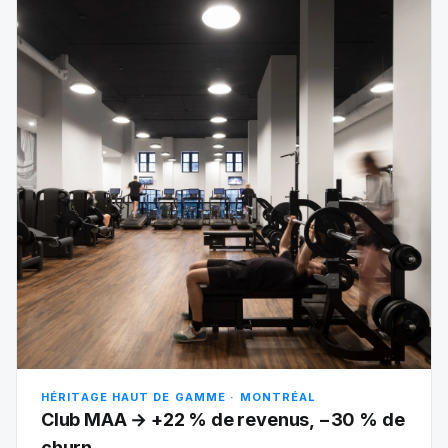
HÉRITAGE HAUT DE GAMME · MONTRÉAL
Club MAA → +22 % de revenus, −30 % de
churn