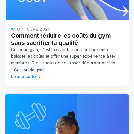
7 OCTOBRE 2024
Comment réduire les coûts du gym
sans sacrifier la qualité
Gérer un gym, c'est trouver le bon équilibre entre
baisser les coûts et offrir une super expérience à tes
membres. C'est facile de se laisser déborder par les
dépenses, que ce soit les factures d'élec…
Gestion de gym
Lire la suite →